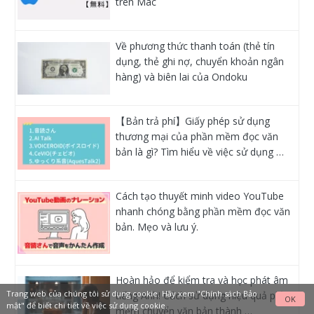
trên Mac
Về phương thức thanh toán (thẻ tín
dụng, thẻ ghi nợ, chuyển khoản ngân
hàng) và biên lai của Ondoku
【Bản trả phí】Giấy phép sử dụng
thương mại của phần mềm đọc văn
bản là gì? Tìm hiểu về việc sử dụng …
Cách tạo thuyết minh video YouTube
nhanh chóng bằng phần mềm đọc văn
bản. Mẹo và lưu ý.
Hoàn hảo để kiểm tra và học phát âm
Trang web của chúng tôi sử dụng cookie. Hãy xem
"Chính sách Bảo
tiếng Anh! Cách sử dụng hiệu quả phần
OK
mật"
để biết chi tiết về việc sử dụng cookie.
mềm chuyển văn bản thành …