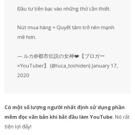
Đầu tư tiền bạc vào những thứ cần thiết.
Nút mua hàng = Quyết tâm trở nên mạnh
mẽ hơn.
— ルカ@都市伝説の女神❤️【ブロガー
×YouTuber】 (@luca_toshiden) January 17,
2020
Có một số lượng người nhất định sử dụng phần
mềm đọc văn bản khi bắt đầu làm YouTube
. Nó rất
tiện lợi đấy!