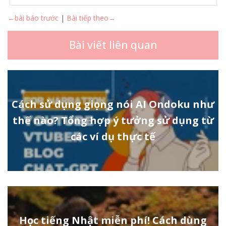
←bài báo trước
|
Bài tiếp theo→
Bài viết liên quan
Cách sử dụng giọng nói AI Ondoku như
thế nào? Tổng hợp ý tưởng sử dụng từ
các ví dụ thực tế
Học tiếng Nhật miễn phí! Cách dùng