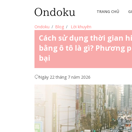
TRANG CHỦ
G
Ondoku
Blog
Lời khuyên
Cách sử dụng thời gian h
bằng ô tô là gì? Phương 
bại
Ngày 22 tháng 7 năm 2026