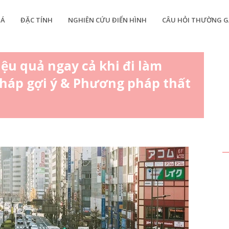
IÁ
ĐẶC TÍNH
NGHIÊN CỨU ĐIỂN HÌNH
CÂU HỎI THƯỜNG G
iệu quả ngay cả khi đi làm
pháp gợi ý & Phương pháp thất