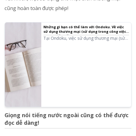
cũng hoàn toàn được phép!
Những gì bạn có thể làm với Ondoku. Về việc
sử dụng thương mại (sử dụng trong công việc)
và các điều cấm.
Tại Ondoku, việc sử dụng thương mại (sử
dụng trong công việc) là hoàn toàn có thể.
Bất kể là cá nhân hay pháp nhân, việc sử
dụng với mục đích thu lợi nhuận trực tiếp
hoặc gián tiếp như tiền bạc đều được coi là
sử dụng thương mại. Tuy nhiên, xin lưu ý
rằng Ondoku có quy định các hành vi bị
cấm. Lần này, chúng tôi sẽ giới thiệu những
gì bạn có thể và không thể làm với
Ondoku...
Giọng nói tiếng nước ngoài cũng có thể được
đọc dễ dàng!