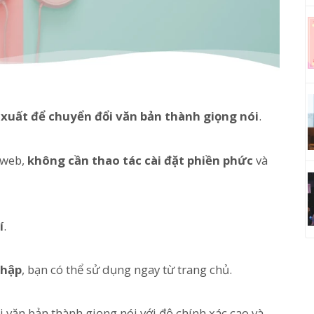
 xuất để chuyển đổi văn bản thành giọng nói
.
g web,
không cần thao tác cài đặt phiền phức
và
í
.
nhập
, bạn có thể sử dụng ngay từ trang chủ.
 văn bản thành giọng nói với độ chính xác cao và