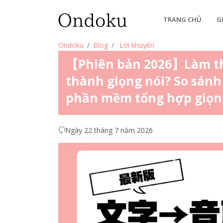
TRANG CHỦ
G
Ondoku
Blog
Lời khuyên
【Phiên bản 2026】Làm th
thành giọng nói? So sánh 
phần mềm tổng hợp giọng
Ngày 22 tháng 7 năm 2026