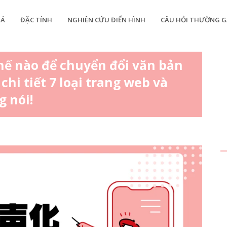
IÁ
ĐẶC TÍNH
NGHIÊN CỨU ĐIỂN HÌNH
CÂU HỎI THƯỜNG G
ế nào để chuyển đổi văn bản
chi tiết 7 loại trang web và
 nói!