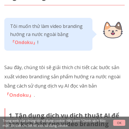
Tôi muốn thử làm video branding
hướng ra nước ngoài bằng
『Ondoku』
!
Sau đây, chúng tôi sẽ giải thích chi tiết các bước sản
xuất video branding sản phẩm hướng ra nước ngoài
bằng cách sử dụng dịch vụ AI đọc văn bản
『Ondoku』
.
1. Tận dụng dịch vụ dịch thuật AI để
Trang web của chúng tôi sử dụng cookie. Hãy xem
"Chính sách Bảo
tạo kịch bản cho video branding
OK
mật"
để biết chi tiết về việc sử dụng cookie.