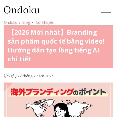
Ondoku
Blog
Lời khuyên
【2026 Mới nhất】Branding
sản phẩm quốc tế bằng video!
Hướng dẫn tạo lồng tiếng AI
chi tiết
Ngày 22 tháng 7 năm 2026