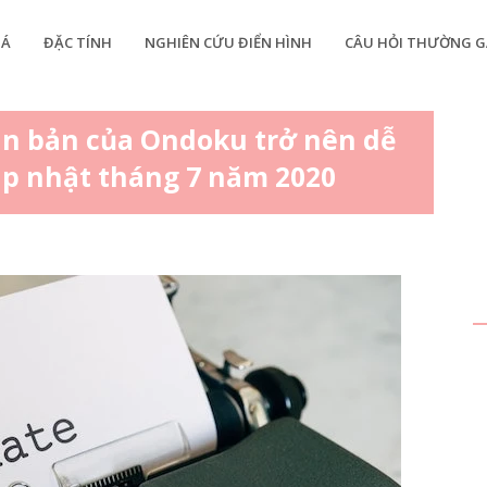
IÁ
ĐẶC TÍNH
NGHIÊN CỨU ĐIỂN HÌNH
CÂU HỎI THƯỜNG G
ăn bản của Ondoku trở nên dễ
ập nhật tháng 7 năm 2020