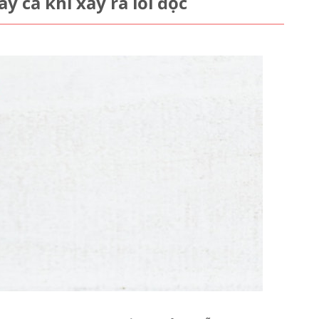
y cả khi xảy ra lỗi đọc