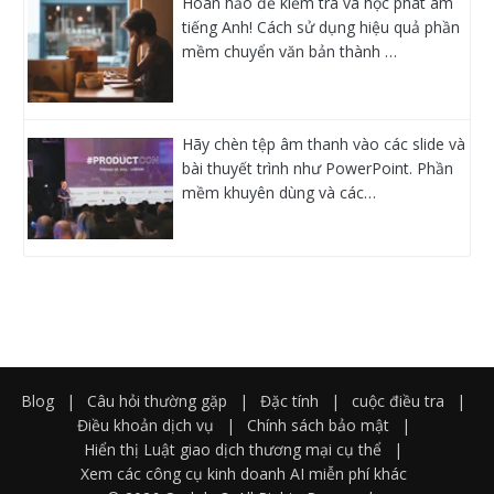
Hoàn hảo để kiểm tra và học phát âm
tiếng Anh! Cách sử dụng hiệu quả phần
mềm chuyển văn bản thành …
Hãy chèn tệp âm thanh vào các slide và
bài thuyết trình như PowerPoint. Phần
mềm khuyên dùng và các…
Blog
|
Câu hỏi thường gặp
|
Đặc tính
|
cuộc điều tra
|
Điều khoản dịch vụ
|
Chính sách bảo mật
|
Hiển thị Luật giao dịch thương mại cụ thể
|
Xem các công cụ kinh doanh AI miễn phí khác