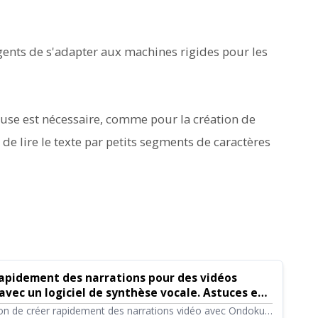
nts de s'adapter aux machines rigides pour les
use est nécessaire, comme pour la création de
 lire le texte par petits segments de caractères
apidement des narrations pour des vidéos
ec un logiciel de synthèse vocale. Astuces et
giciel de synthèse vocale Ondoku
açon de créer rapidement des narrations vidéo avec Ondoku.