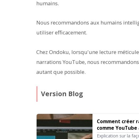
humains.
Nous recommandons aux humains intellige
utiliser efficacement.
Chez Ondoku, lorsqu'une lecture méticule
narrations YouTube, nous recommandons de
autant que possible.
Version Blog
Comment créer r
comme YouTube av
points clés | Lo
Explication sur la f