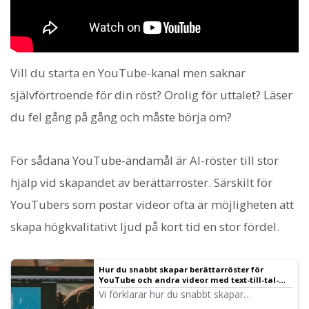
Vill du starta en YouTube-kanal men saknar
självförtroende för din röst? Orolig för uttalet? Läser
du fel gång på gång och måste börja om?
För sådana YouTube-ändamål är AI-röster till stor
hjälp vid skapandet av berättarröster. Särskilt för
YouTubers som postar videor ofta är möjligheten att
skapa högkvalitativt ljud på kort tid en stor fördel.
Hur du snabbt skapar berättarröster för
YouTube och andra videor med text-till-tal-
programvara. Tips och poänger ｜ Text-till-tal-
Vi förklarar hur du snabbt skapar
programvara Ondoku
videonarrering med Ondoku. Från hur du