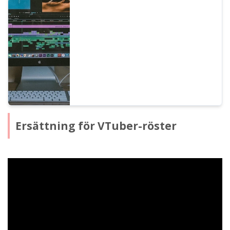
skriver manus till hur du använder Ondoku,
justerar för naturlig intonation och tips för
redigering i videoprogram. Ett måste för dig
som vill effektivisera videoproduktionen
med text-till-tal!
Ersättning för VTuber-röster