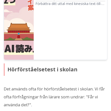
turismstöd ｜ Text-till-tal-programvara
Förbättra ditt uttal med kinesiska text-till-
Ondoku
tal-tjänster! Vi förklarar egenskaper och
användning av verktyg som stöder
mandarin, taiwanesisk kinesiska och
kantonesiska. Varför inte prova på
kinesiska uppläsningsverktyg som kan
användas gratis, oavsett om du är
nybörjare eller avancerad?
Hörförståelsetest i skolan
Det används ofta för hörförståelsetest i skolan. Vi får
ofta förfrågningar från lärare som undrar: "Får vi
använda det?".