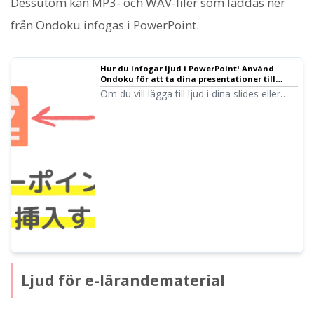
Dessutom kan MP3- och WAV-filer som laddas ner
från Ondoku infogas i PowerPoint.
Hur du infogar ljud i PowerPoint! Använd
Ondoku för att ta dina presentationer till
nästa nivå. ｜ Text-till-tal-programvara
Om du vill lägga till ljud i dina slides eller
Ondoku
presentationer skapade i PowerPoint, går
den här artikeln igenom det noggrant med
både bilder och videor.
Ljud för e-lärandematerial