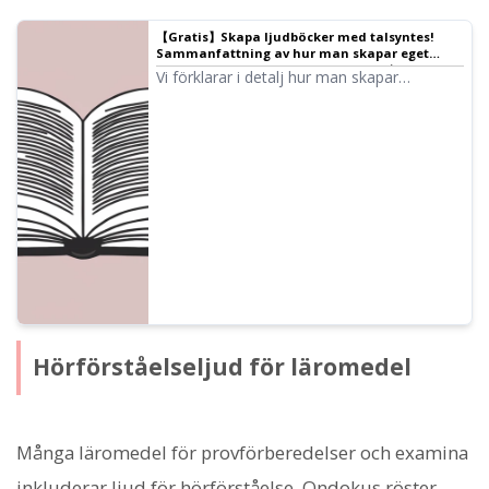
【Gratis】Skapa ljudböcker med talsyntes!
Sammanfattning av hur man skapar eget
material med uppläsningstjänster ｜ Text-till-
Vi förklarar i detalj hur man skapar
tal-programvara Ondoku
ljudböcker med hjälp av gratis AI-
uppläsningstjänster och programvara,
samt tips på rekommenderade tjänster.
Hörförståelseljud för läromedel
Många läromedel för provförberedelser och examina
inkluderar ljud för hörförståelse. Ondokus röster