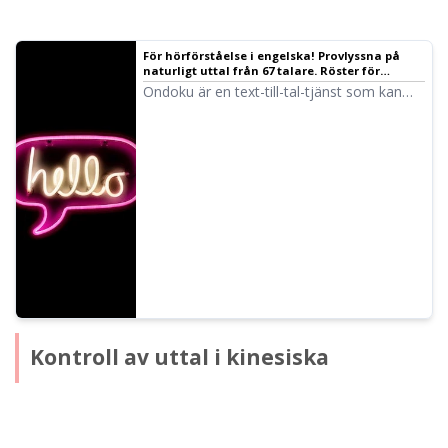
För hörförståelse i engelska! Provlyssna på
naturligt uttal från 67 talare. Röster för
kvinnor, män, flickor och pojkar! ｜ Text-till-
Ondoku är en text-till-tal-tjänst som kan
tal-programvara Ondoku
uttala ord på språk från hela världen. Du
kan provlyssna på 67 olika engelska röster i
Ondoku.
Kontroll av uttal i kinesiska