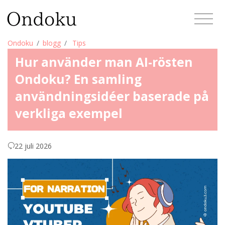
Ondoku
blogg
Tips
Hur använder man AI-rösten
Ondoku? En samling
användningsidéer baserade på
verkliga exempel
22 juli 2026