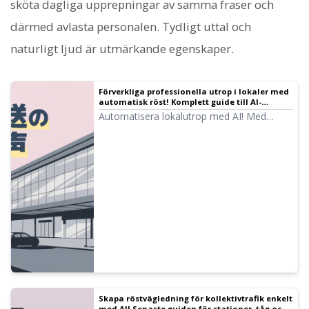
sköta dagliga upprepningar av samma fraser och
därmed avlasta personalen. Tydligt uttal och
naturligt ljud är utmärkande egenskaper.
Förverkliga professionella utrop i lokaler med
automatisk röst! Komplett guide till AI-
annonsering ｜ Text-till-tal-programvara
Automatisera lokalutrop med AI! Med
Ondoku
Ondoku kan du skapa automatiska röster
på professionell nivå helt gratis.
Flerspråkigt stöd gör det perfekt för
internationella besökare. Bidra till
kostnadsminskning genom effektivisering!
Skapa röstvägledning för kollektivtrafik enkelt
med AI! Senaste guiden för stationer, tåg och