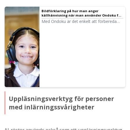
Bildförklaring på hur man anger
källhänvisning när man använder Ondoku för
hörförståelsetest i skolor och
Med Ondoku är det enkelt att förbereda
utbildningsinstitutioner ｜ Text-till-tal-
olika hörförståelsetest i engelska, kinesiska
programvara Ondoku
och mer! Här förklarar vi i detalj reglerna
för hur offentliga skolor och
utbildningsinstitutioner ska ange
källhänvisning vid användning.
Uppläsningsverktyg för personer
med inlärningssvårigheter
AI-röster används också som ett uppläsningsverktyg