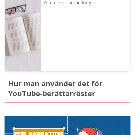
och förbjudna handlingar. ｜ Text-till-tal-
Kommersiell användning
programvara Ondoku
(verksamhetsbruk) är möjlig med Ondoku.
Oavsett om det rör sig om en privatperson
eller ett företag räknas all användning i
syfte att direkt eller indirekt tjäna pengar
som kommersiell användning. Observera
dock att Ondoku har fastställt förbjudna
handlingar. Den här gången ska vi gå
igenom vad du kan och inte kan göra med
Ondoku.
Hur man använder det för
YouTube-berättarröster