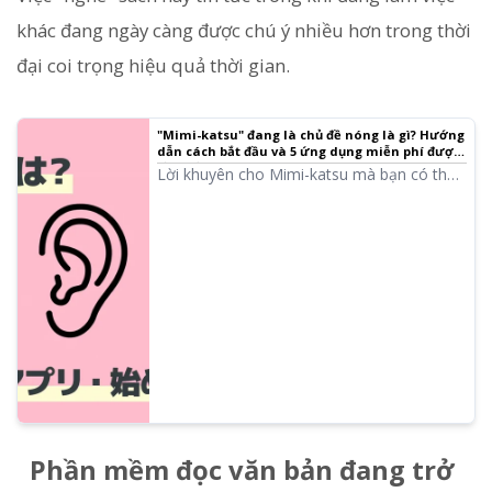
khác đang ngày càng được chú ý nhiều hơn trong thời
đại coi trọng hiệu quả thời gian.
"Mimi-katsu" đang là chủ đề nóng là gì? Hướng
dẫn cách bắt đầu và 5 ứng dụng miễn phí được
đề xuất
Lời khuyên cho Mimi-katsu mà bạn có thể
bắt đầu ngay cả trong cuộc sống bận rộn.
Giới thiệu 5 ứng dụng miễn phí khuyên
dùng như ứng dụng đọc AI hay podcast,
cùng cách ứng dụng trong nhiều tình huống
khác nhau như khi đi làm, làm việc nhà, đi
bộ, hay tập thể dục.
Phần mềm đọc văn bản đang trở