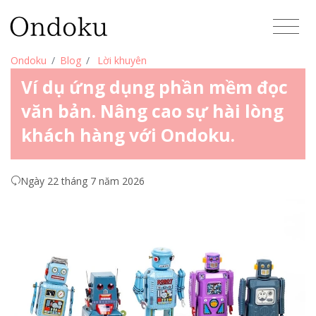
Ondoku
Blog
Lời khuyên
Ví dụ ứng dụng phần mềm đọc
văn bản. Nâng cao sự hài lòng
khách hàng với Ondoku.
Ngày 22 tháng 7 năm 2026