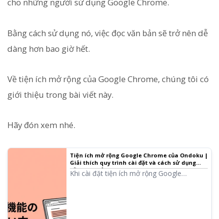
cho những người sử dụng Google Chrome.
Bằng cách sử dụng nó, việc đọc văn bản sẽ trở nên dễ
dàng hơn bao giờ hết.
Về tiện ích mở rộng của Google Chrome, chúng tôi có
giới thiệu trong bài viết này.
Hãy đón xem nhé.
Tiện ích mở rộng Google Chrome của Ondoku |
Giải thích quy trình cài đặt và cách sử dụng
bằng hình ảnh
Khi cài đặt tiện ích mở rộng Google
Chrome của Ondoku, bạn có thể đọc ngay
tại chỗ chỉ bằng cách chọn phạm vi văn bản
muốn đọc trên trang web. Chúng tôi sẽ giải
thích kèm theo hình ảnh từ quy trình cài đặt