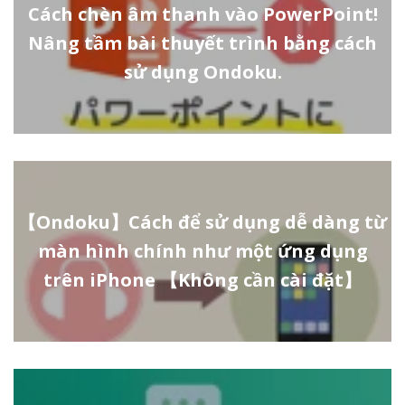
Cách chèn âm thanh vào PowerPoint!
Nâng tầm bài thuyết trình bằng cách
sử dụng Ondoku.
【Ondoku】Cách để sử dụng dễ dàng từ
màn hình chính như một ứng dụng
trên iPhone 【Không cần cài đặt】