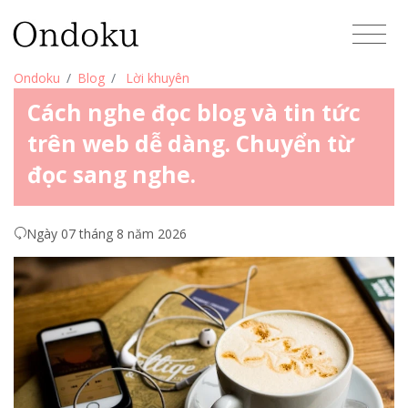
Ondoku
Blog
Lời khuyên
Cách nghe đọc blog và tin tức
trên web dễ dàng. Chuyển từ
đọc sang nghe.
Ngày 07 tháng 8 năm 2026