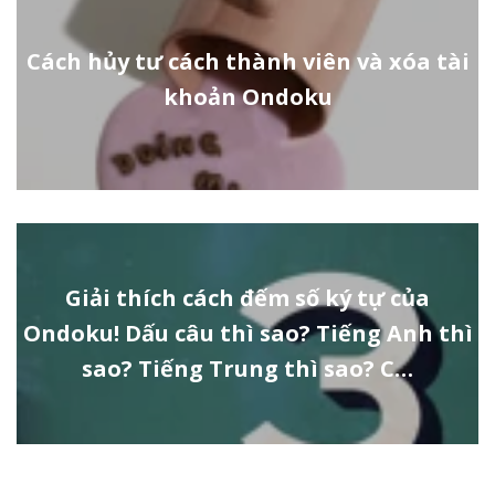
Cách hủy tư cách thành viên và xóa tài
khoản Ondoku
Giải thích cách đếm số ký tự của
Ondoku! Dấu câu thì sao? Tiếng Anh thì
sao? Tiếng Trung thì sao? C…