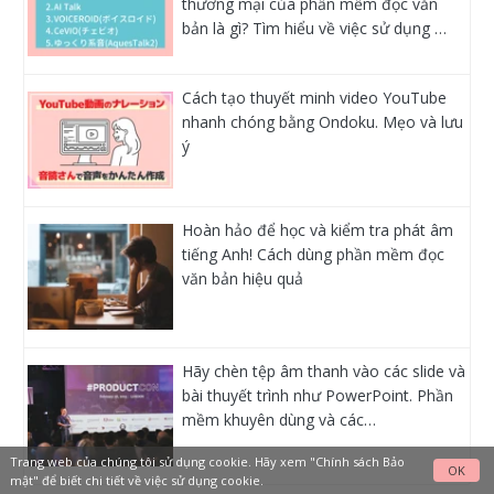
thương mại của phần mềm đọc văn
bản là gì? Tìm hiểu về việc sử dụng …
Cách tạo thuyết minh video YouTube
nhanh chóng bằng Ondoku. Mẹo và lưu
ý
Hoàn hảo để học và kiểm tra phát âm
tiếng Anh! Cách dùng phần mềm đọc
văn bản hiệu quả
Hãy chèn tệp âm thanh vào các slide và
bài thuyết trình như PowerPoint. Phần
mềm khuyên dùng và các…
Trang web của chúng tôi sử dụng cookie. Hãy xem
"Chính sách Bảo
OK
mật"
để biết chi tiết về việc sử dụng cookie.