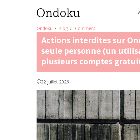
Ondoku
Blog
Comment
Actions interdites sur On
seule personne (un utilis
plusieurs comptes gratuit
22 juillet 2026