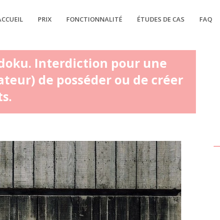
ACCUEIL
PRIX
FONCTIONNALITÉ
ÉTUDES DE CAS
FAQ
doku. Interdiction pour une
ateur) de posséder ou de créer
s.