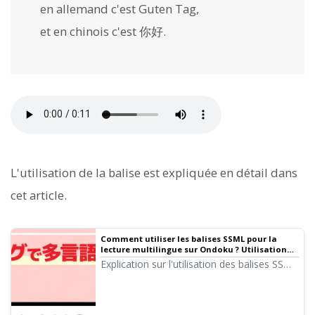
en allemand c'est
Guten Tag
,
et en chinois c'est
你好
.
L'utilisation de la balise
est expliquée en détail dans
cet article.
Comment utiliser les balises SSML pour la
lecture multilingue sur Ondoku ? Utilisation
de la balise
pour les voix multilingues |
Explication sur l'utilisation des balises SSML
Logiciel de synthèse vocale Ondoku
avec la fonction multilingue d'Ondoku.
Comprend des modèles prêts à être
copiés-collés. Idéal pour les vidéos