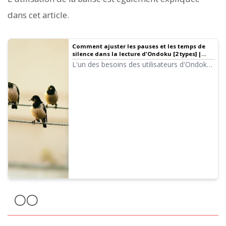
dans cet article.
Comment ajuster les pauses et les temps de
silence dans la lecture d'Ondoku [2 types] |
Logiciel de synthèse vocale Ondoku
L'un des besoins des utilisateurs d'Ondoku
est de pouvoir « espacer un peu plus les
pauses ». Pour ajuster ces silences, il existe
deux méthodes : 1. La ponctuation, 2. Le
SSML.
〇〇