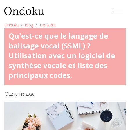
Ondoku
Blog
Conseils
Qu'est-ce que le langage de
balisage vocal (SSML) ?
Utilisation avec un logiciel de
synthèse vocale et liste des
principaux codes.
22 juillet 2026