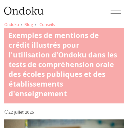
Ondoku
Blog
Conseils
Exemples de mentions de
crédit illustrés pour
l'utilisation d'Ondoku dans les
tests de compréhension orale
des écoles publiques et des
établissements
d'enseignement
22 juillet 2026