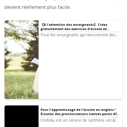
devient réellement plus facile.
【À l'attention des enseignants】 Créez
gratuitement des exercices d'écoute en
anglais ! Explication complète de la méthode
Pour les enseignants qui rencontrent des
sans enregistrement. ｜ Logiciel de synthèse
difficultés avec les tests d'écoute, voici une
vocale Ondoku
méthode de création audio extrêmement
simple à essayer. Aucun enregistrement, ni
micro, ni séance de studio n'est nécessaire.
C'est gratuit et facile à tester, profitez-en !
Voici les détails.
Pour l'apprentissage de l'écoute en anglais !
Écoutez des prononciations natives parmi 67
voix (femmes, hommes, filles et garçons) ! ｜
Ondoku est un service de synthèse vocale
Logiciel de synthèse vocale Ondoku
capable de prononcer des langues du